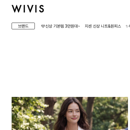
브랜드
🩵신상 기본템 3만원대~
지센 신상 니트&원피스
✨