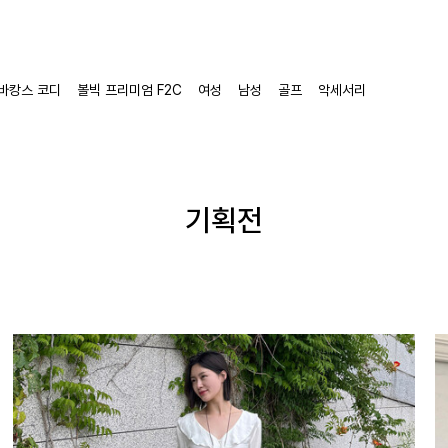
바캉스 코디
볼빅 프리미엄 F2C
여성
남성
골프
악세서리
기획전