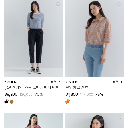
ZISHEN
ZISHEN
리뷰: 64
리뷰: 41
[셀렉션라인] 스판 풀밴딩 배기 팬츠
모노 체크 셔츠
39,200
70%
31,850
78%
130,000
144,000