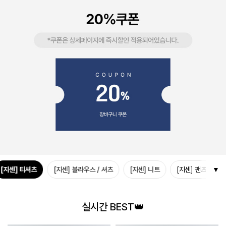
[지센] 티셔츠
[지센] 블라우스 / 셔츠
[지센] 니트
[지센] 팬츠/스커
▼
실시간 BEST👑