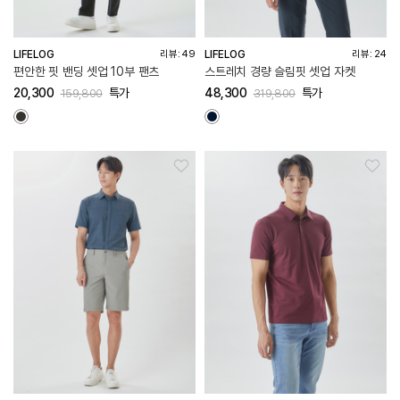
LIFELOG
LIFELOG
리뷰: 49
리뷰: 24
편안한 핏 밴딩 셋업 10부 팬츠
스트레치 경량 슬림핏 셋업 자켓
20,300
특가
48,300
특가
159,800
319,800