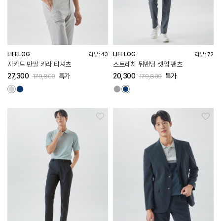
LIFELOG
LIFELOG
리뷰: 43
리뷰: 72
자카드 반팔 카라 티셔츠
스트레치 뒤밴딩 셋업 팬츠
27,300
특가
20,300
특가
179,800
179,800