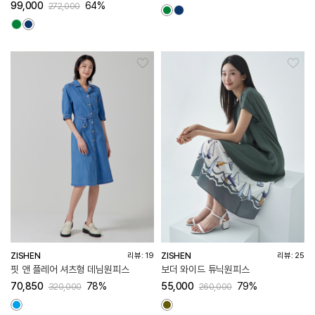
99,000
64%
272,000
ZISHEN
ZISHEN
리뷰: 19
리뷰: 25
핏 앤 플레어 셔츠형 데님원피스
보더 와이드 튜닉원피스
70,850
78%
55,000
79%
320,000
260,000