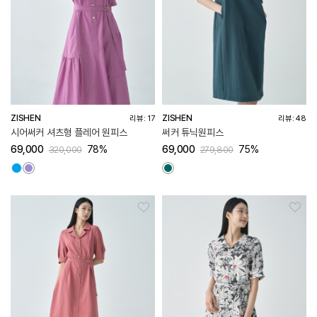
ZISHEN
ZISHEN
리뷰: 17
리뷰: 48
시어써커 셔츠형 플레어 원피스
써커 튜닉원피스
69,000
78%
69,000
75%
320,000
279,800