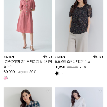
ZISHEN
ZISHEN
리뷰: 28
리뷰: 138
[셀렉션라인] 벨티드 버튼업 핏 플레어
도트변형 조직감 티블라우스
원피스
31,850
75%
130,000
69,000
80%
342,000