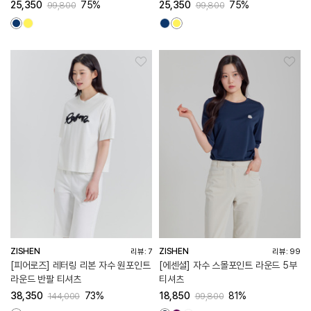
25,350
75%
25,350
75%
99,800
99,800
ZISHEN
ZISHEN
리뷰: 7
리뷰: 99
[피어로즈] 레터링 리본 자수 원포인트
[에센셜] 자수 스몰포인트 라운드 5부
라운드 반팔 티셔츠
티셔츠
38,350
73%
18,850
81%
144,000
99,800